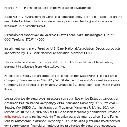
Neither State Farm nor its agents provide tax or legal advice.
State Farm VP Management Corp. is a separate entity from those affiliated and/or
unaffiliated entities which provide advisory services, banking and insurance
products. AP2025/02/0260
Dirección del supervisor de valores: 1 State Farm Plaza, Bloomington, IL 61710-
0001 Teléfono: 972-744-1860
Installment loans are offered by U.S. Bank National Association. Deposit products
are offered by U.S. Bank National Association. Member FDIC.
The creditor and issuer of this credit card is U.S. Bank National Association,
pursuant to a license from Visa U.S.A. Inc.
El seguro de vida y las anualidades son emitidos por State Farm Life Insurance
Company. (Sin licencia en MA, NY y WI) State Farm Life and Accident Assurance
Company (con licencia en New York y Wisconsin) Oficinas centrales, Bloomington,
Illinois.
Los productos de seguro de mascotas son suscritos en los Estados Unidos por
American Pet Insurance Company y ZPIC Insurance Company, 6100-4th Ave S,
Seattle, WA 98108. Administrado por Trupanion Managers USA, Inc. (CA: con
licencia No. 0G22803, NPN 9588590). Se aplican términos y condiciones, revise la
póliza completa
en la página web de Trupanion para obtener detalles. State Farm
Mutual Automobile Insurance Company, sus subsidiarias y afiliadas no ofrecen ni
son responsables financieramente por los productos de seguro de mascotas.