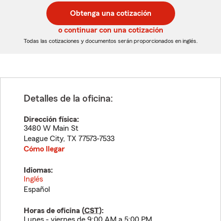
postal
postal
Obtenga una cotización
de
de
5
5
o continuar con una cotización
dígitos
dígitos
Todas las cotizaciones y documentos serán proporcionados en inglés.
Detalles de la oficina:
Dirección física:
3480 W Main St
League City
,
TX
77573-7533
Cómo llegar
Idiomas:
Inglés
Español
Horas de oficina (
CST
):
Lunes - viernes de 9:00 AM a 5:00 PM