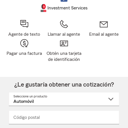
Investment Services
Agente de texto
Llamar al agente
Email al agente
Pagar una factura
Obtén una tarjeta
de identificación
¿Le gustaría obtener una cotización?
Seleccione un producto
Seleccione
un
nombre
de
producto
del
Código postal
Ingresa
Ingresa
_____
menú
un
un
desplegable
código
código