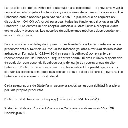
La participación de Life Enhanced está sujeta a la elegibilidad del programa y varía
según el estado. Sujeto a los términos y condiciones del acuerdo. La aplicación Life
Enhanced está disponible para Android e iOS. Es posible que se requiera un
dispositivo móvil iOS o Android para usar todas las funciones del programa Life
Enhanced. Los clientes deben aceptar autorizar a State Farm a recopilar datos
sobre salud y bienestar. Los usuarios de aplicaciones móviles deben aceptar un
acuerdo de licencia.
De conformidad con la ley de impuestos pertinente, State Farm puede enviarte y
presentar ante el Servicio de Impuestos Internos y/u otra autoridad de impuestos
aplicable un Formulario 1099-MISC (ingresos misceláneos) por el canje de
recompensas de Life Enhanced, según corresponda. Tú eres el único responsable
de cualquier consecuencia fiscal que surja del canje de recompensas de Life
Enhanced. State Farm no provee asesoría fiscal ni legal. Es posible que desees
discutir las posibles consecuencias fiscales de tu participación en el programa Life
Enhanced con un asesor fiscal o legal.
Cada aseguradora de State Farm asume la exclusiva responsabilidad financiera
por sus propios productos.
State Farm Life Insurance Company (sin licencia en MA, NY ni WI)
State Farm Life and Accident Assurance Company (con licencia en NY y WI)
Bloomington, IL