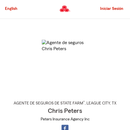
Pasar
al
English
Iniciar Sesión
contenido
principal
Comienzo
del
contenido
principal
®
AGENTE DE SEGUROS DE STATE FARM
,
LEAGUE CITY
, TX
Chris Peters
Peters Insurance Agency Inc