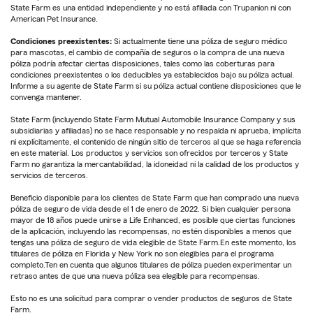
State Farm es una entidad independiente y no está afiliada con Trupanion ni con
American Pet Insurance.
Condiciones preexistentes:
Si actualmente tiene una póliza de seguro médico
para mascotas, el cambio de compañía de seguros o la compra de una nueva
póliza podría afectar ciertas disposiciones, tales como las coberturas para
condiciones preexistentes o los deducibles ya establecidos bajo su póliza actual.
Informe a su agente de State Farm si su póliza actual contiene disposiciones que le
convenga mantener.
State Farm (incluyendo State Farm Mutual Automobile Insurance Company y sus
subsidiarias y afiliadas) no se hace responsable y no respalda ni aprueba, implícita
ni explícitamente, el contenido de ningún sitio de terceros al que se haga referencia
en este material. Los productos y servicios son ofrecidos por terceros y State
Farm no garantiza la mercantabilidad, la idoneidad ni la calidad de los productos y
servicios de terceros.
Beneficio disponible para los clientes de State Farm que han comprado una nueva
póliza de seguro de vida desde el 1 de enero de 2022. Si bien cualquier persona
mayor de 18 años puede unirse a Life Enhanced, es posible que ciertas funciones
de la aplicación, incluyendo las recompensas, no estén disponibles a menos que
tengas una póliza de seguro de vida elegible de State Farm.En este momento, los
titulares de póliza en Florida y New York no son elegibles para el programa
completo.Ten en cuenta que algunos titulares de póliza pueden experimentar un
retraso antes de que una nueva póliza sea elegible para recompensas.
Esto no es una solicitud para comprar o vender productos de seguros de State
Farm.